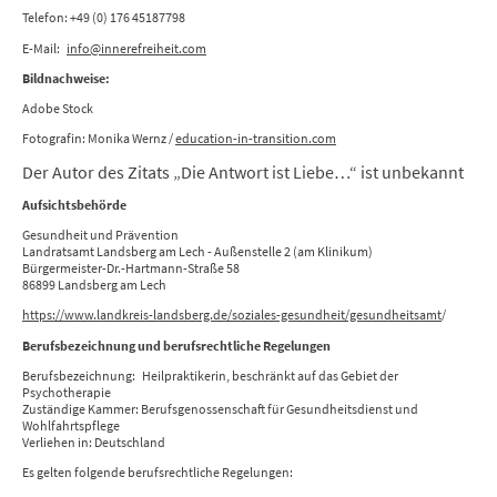
Telefon: +49 (0) 176 45187798
E-Mail:
info@innerefreiheit.com
Bildnachweise:
Adobe Stock
Fotografin: Monika Wernz /
education-in-transition.com
Der Autor des Zitats „Die Antwort ist Liebe…“ ist unbekannt
Aufsichtsbehörde
Gesundheit und Prävention
Landratsamt Landsberg am Lech - Außenstelle 2 (am Klinikum)
Bürgermeister-Dr.-Hartmann-Straße 58
86899 Landsberg am Lech
https://www.landkreis-landsberg.de/soziales-gesundheit/gesundheitsamt
/
Berufsbezeichnung und berufsrechtliche Regelungen
Berufsbezeichnung: Heilpraktikerin, beschränkt auf das Gebiet der
Psychotherapie
Zuständige Kammer: Berufsgenossenschaft für Gesundheitsdienst und
Wohlfahrtspflege
Verliehen in: Deutschland
Es gelten folgende berufsrechtliche Regelungen: