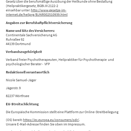
Gesetz über die berufsmäßige Ausübung der Heilkunde ohne Bestallung
(Heilpraktikergesetz, BGBI.III 2122-2
einsehbar unter:
http://www.gesetze-im-
internet.de/heilprg/BJNR002510939.html
Angaben zur Berufs­haftpflicht­versicherung
Name und Sitz des Versicherers:
Continentale Sachversicherung AG
Ruhrallee 92
44139 Dortmund
Verbandszugehörigkeit
Verband freier Psychotherapeuten, Heilpraktiker für Psychotherapie und
psychologischer Berater - VFP
Redaktionell verantwortlich
Nicole Samuel-Jäger
Jägerstr. 9
82237 Wörthsee
EU-Streitschlichtung
Die Europäische Kommission stellt eine Plattform zur Online-Streitbeilegung
(OS) bereit:
https://ec.europa.eu/consumers/odr/
.
Unsere E-Mail-Adresse finden Sie oben im Impressum.